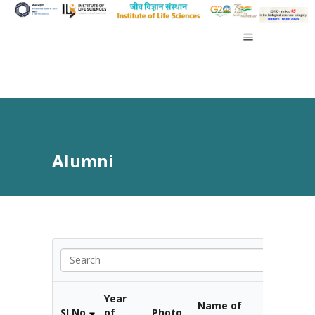
Alumni
Year
Name of
Name of
Sl.No.
of
Photo
the