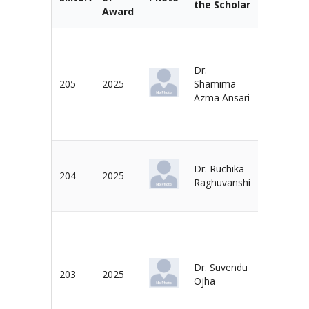
the Scholar
Award
Supervis
Dr.
Dr. Rupe
205
2025
Shamima
Dash
Azma Ansari
Dr. Ruchika
Dr. P. V.
204
2025
Raghuvanshi
Ramacha
Dr. Suvendu
Dr. T. K.
203
2025
Ojha
Beuria