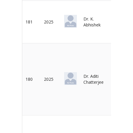
Dr. K.
Dr. P. V.
181
2025
Abhishek
Ramchan
Dr. Aditi
Dr. A.
180
2025
Chatterjee
Nagaraj